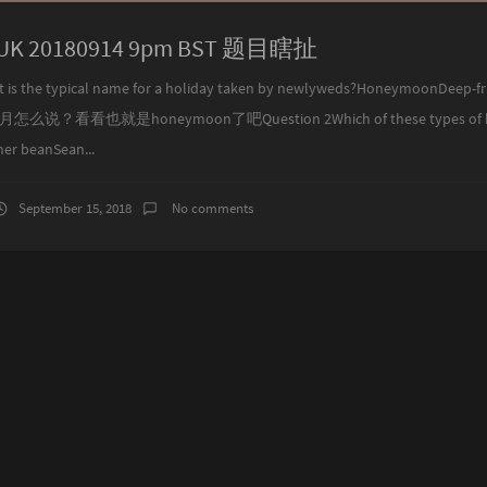
a UK 20180914 9pm BST 题目瞎扯
 is the typical name for a holiday taken by newlyweds?HoneymoonDeep-fr
蜜月怎么说？看看也就是honeymoon了吧Question 2Which of these types of b
er beanSean...
September 15, 2018
No comments