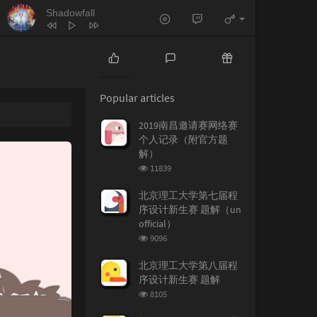
Shadowfall
P
L
R
o
a
a
Popular articles
p
t
n
u
e
d
2019南昌邀请赛网络赛
l
s
o
个人记录（附官方题
a
t
m
解）
r
c
a
浏
11839
a
o
r
览
r
m
t
次
北京理工大学第七届程
t
数:
m
i
序设计新生赛 题解（un
i
e
c
official）
c
n
l
浏
9096
l
t
e
览
e
s
s
次
北京理工大学第八届程
数:
s
序设计新生赛 题解
浏
8105
览