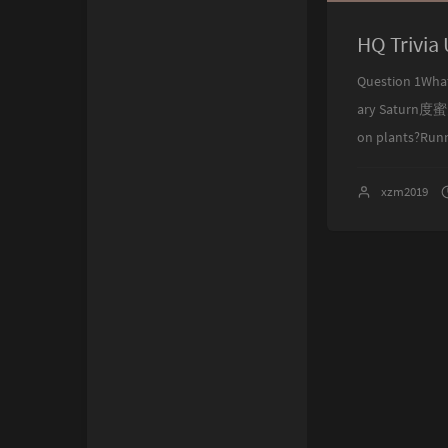
ACM Club
Kench's
1
HQ Trivi
时光机
In Huntersxy
3
Question 1What
关于
CSL's
1
ary Saturn度
on plants?Runn
魄筱's
0
蓝鲸
xzm2019
小闪's
NaCNer