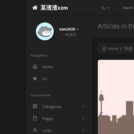
某渣渣xzm
Articles in 
xzm2020
一枚菜鸡
Home
答题
Navigation
Home
OJ
Components
Categories
Pages
6
一颗圣诞树
Links
21