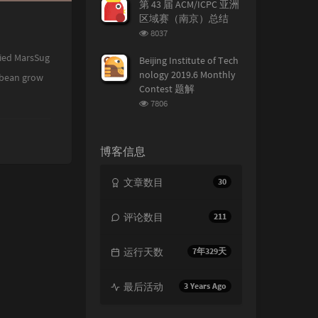
次
第 43 届 ACM/ICPC 亚洲
数:
区域赛（南京）总结
浏
8037
览
次
ied MarsSug
Beijing Institute of Tech
数:
nology 2019.6 Monthly
ean grow
Contest 题解
浏
7806
览
次
数:
博客信息
文章数目
30
评论数目
211
运行天数
7年329天
最后活动
3 Years Ago