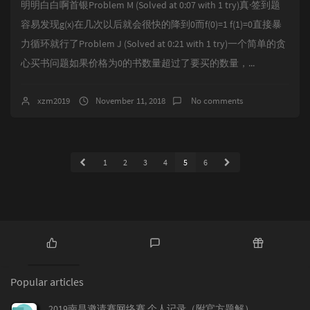
明明白白啊首银Problem M (Solved at 0:07 with 1 try)真·签到题
容易发现g(x)在几次以后就会很快的降到0而f(0)=1 f(1)=0直接暴
力循环就行了Problem J (Solved at 0:21 with 1 try)一个简单的贪
心买书问题如果价格为0的书数量超过了要买的数量，...
xzm2019
November 11, 2018
No comments
1
2
3
4
5
6
P
L
R
o
a
a
Popular articles
p
t
n
u
e
d
2019南昌邀请赛网络赛 个人记录（附官方题解）